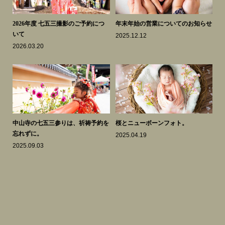
スク
2026年度 七五三撮影のご予約につ
年末年始の営業についてのお知らせ
も
いて
き
2025.12.12
2026.03.20
20
知ら
中山寺の七五三参りは、祈祷予約を
桜とニューボーンフォト。
謹
忘れずに。
2025.04.19
20
2025.09.03