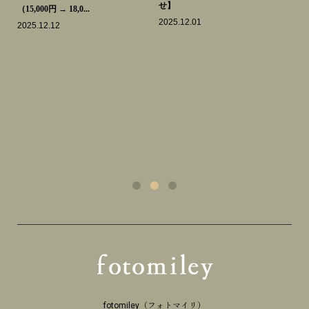
せ】
せ
（15,000円 → 18,0...
2025.12.01
20
2025.12.12
fotomiley（フォトマイリ）