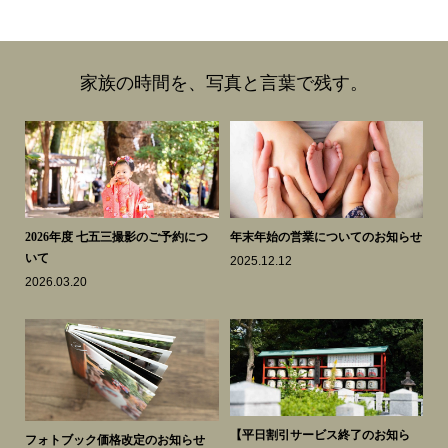
家族の時間を、写真と言葉で残す。
スク
2026年度 七五三撮影のご予約につ
年末年始の営業についてのお知らせ
中
いて
忘
2025.12.12
2026.03.20
20
知ら
【平日割引サービス終了のお知ら
【
フォトブック価格改定のお知らせ