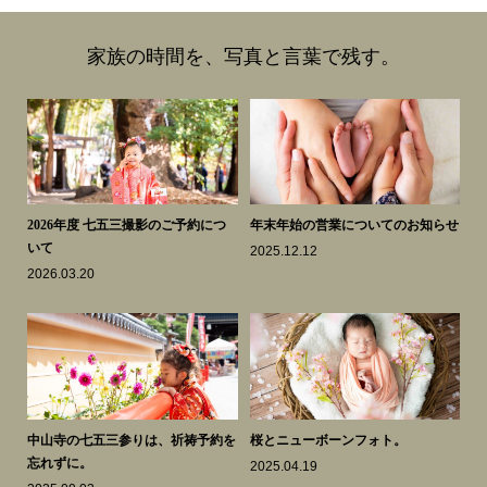
家族の時間を、写真と言葉で残す。
スク
2026年度 七五三撮影のご予約につ
年末年始の営業についてのお知らせ
も
いて
き
2025.12.12
2026.03.20
20
知ら
中山寺の七五三参りは、祈祷予約を
桜とニューボーンフォト。
謹
忘れずに。
2025.04.19
20