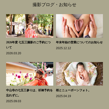
撮影ブログ・お知らせ
スク
2026年度 七五三撮影のご予約につ
年末年始の営業についてのお知らせ
も
いて
き
2025.12.12
2026.03.20
20
知ら
中山寺の七五三参りは、祈祷予約を
桜とニューボーンフォト。
謹
忘れずに。
2025.04.19
20
2025.09.03