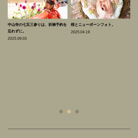
知ら
中山寺の七五三参りは、祈祷予約を
桜とニューボーンフォト。
謹
忘れずに。
2025.04.19
20
2025.09.03