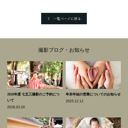
一覧ページに戻る
撮影ブログ・お知らせ
スク
2026年度 七五三撮影のご予約につ
年末年始の営業についてのお知らせ
も
いて
き
2025.12.12
2026.03.20
20