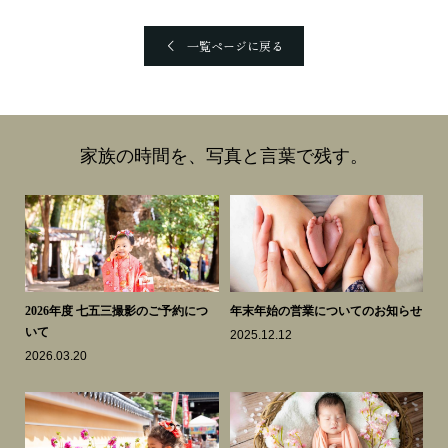
一覧ページに戻る
家族の時間を、写真と言葉で残す。
スク
2026年度 七五三撮影のご予約につ
年末年始の営業についてのお知らせ
も
いて
き
2025.12.12
2026.03.20
20