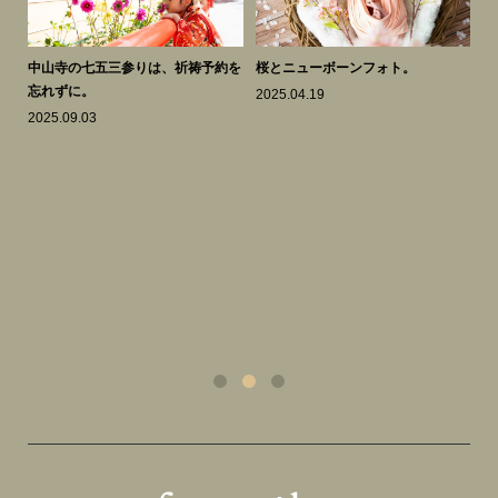
知ら
中山寺の七五三参りは、祈祷予約を
桜とニューボーンフォト。
謹
忘れずに。
2025.04.19
20
2025.09.03