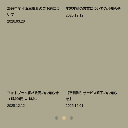
らせ
中山寺の七五三参りは、祈祷予約を
2025年度、七五三参り撮影の受付を
自
忘れずに。
開始いたします。
撮
2025.09.03
2025.05.23
20
ら
【サービスリニューアルのお知ら
桜とニューボーンフォト。
土
せ】2025年5月現在
2025.04.19
20
2025.05.11