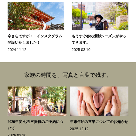
今さらですが・・インスタグラム
もうすぐ春の撮影シーズンがやっ
開設いたしました！
てきます。
2024.11.12
2025.03.10
家族の時間を、写真と言葉で残す。
スク
2026年度 七五三撮影のご予約につ
年末年始の営業についてのお知らせ
中
いて
忘
2025.12.12
2026.03.20
20