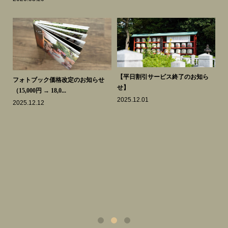
知ら
【平日割引サービス終了のお知ら
【
フォトブック価格改定のお知らせ
せ】
せ
（15,000円 → 18,0...
2025.12.01
20
2025.12.12