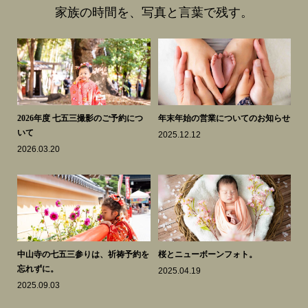
家族の時間を、写真と言葉で残す。
スク
2026年度 七五三撮影のご予約につ
年末年始の営業についてのお知らせ
も
いて
き
2025.12.12
2026.03.20
20
知ら
中山寺の七五三参りは、祈祷予約を
桜とニューボーンフォト。
謹
忘れずに。
2025.04.19
20
2025.09.03